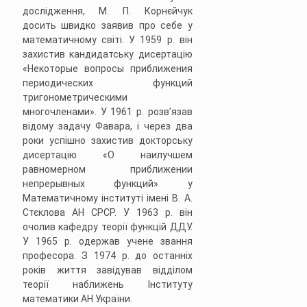
дослідження, М. П. Корнєйчук
досить швидко заявив про себе у
математичному світі. У 1959 р. він
захистив кандидатську дисертацію
«Некоторые вопросы приближения
периодических функций
тригонометрическими
многочленами». У 1961 р. розв’язав
відому задачу Фавара, і через два
роки успішно захистив докторську
дисертацію «О наилучшем
равномерном приближении
непрерывных функций» у
Математичному інституті імені В. А.
Стєклова АН СРСР. У 1963 р. він
очолив кафедру теорії функцій ДДУ.
У 1965 р. одержав учене звання
професора. З 1974 р. до останніх
років життя завідував відділом
теорії наближень Інституту
математики АН України.