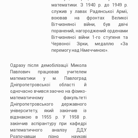
математики. З 1940 р. до 1949 р.
служив у лавах Радянської Армії,
воював на фронтах Великої
Вітчизняної війни, був двічі
поранений, нагороджений орденами
Вітчизняної війни 1-го ступеня та
Червоної Зірки, медаллю «За
перемогу над Німеччиною».
Одразу після демобілізації Микола
Павлович працював учителем
математики у м. Павлоград
Дніпропетровської області й
одночасно вчився заочно на фізико-
математичному факультеті
Дніпропетровського державного
університету, який закінчив із
відзнакою в 1955 р. У 1958 р.
закінчив аспірантуру при кафедрі
математичного аналізу ДДУ.
Розпочавши пізно наукові