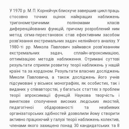
У 1970 р. М. П. Корнєйчук блискуче завершив цикл праць
стосовно точних оцінок найкращих наближень
тригонометричними поліномами класів
диференційованих функцій, причому розроблений ним
метод сігма-перестановок став ефективним засобом
розв’язання екстремальних задач нелінійного аналізу. У
1980-ті рр. Микола Павлович займався розв’язанням
екстремальних задач, сплайн-апроксимацією,
оптимізацією методів наближення. Отримані суттєві
результати сприяли розвитку теорії наближень у нашій
країні та за кордоном. Результати власних дослiджень
Миколи Павловича, а також дослiджень його учнiв
пiдсумованi у вісьмох монографiях, як особистих, так i
виданих у спiвавторствi, у багатьох статтях з проблем
теорії апроксимації функцій. Наукова творчість і
виняткове сполучення високих людських якостей,
педагогічної обдарованості та неабияких
організаторських здібностей дозволили йому створити
активно працюючий у галузі теорії наближень колектив,
членами якого захищено понад 30 кандидатських та 8