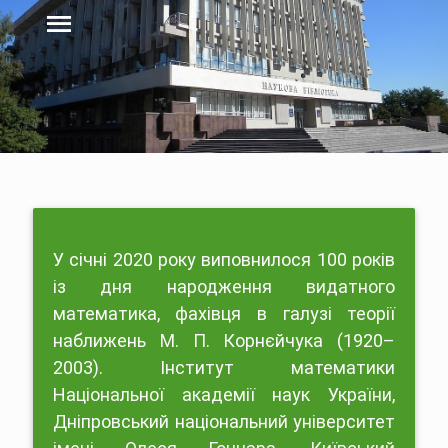
У січні 2020 року виповнилося 100 років
із дня народження видатного
математика, фахівця в галузі теорії
наближень М. П. Корнєйчука (1920–
2003). Інститут математики
Національної академії наук України,
Дніпровський національний університет