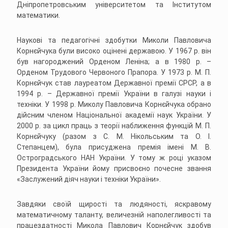
Дніпропетровським університетом та Інститутом
математики.
Наукові та педагогiчнi здобутки Миколи Павловича
Корнєйчука були високо оцiненi державою. У 1967 р. він
був нагороджений Орденом Ленiна; а в 1980 р. –
Орденом Трудового Червоного Прапора. У 1973 р. М. П.
Корнєйчук став лауреатом Державної премії СРСР, а в
1994 р. – Державної премії України в галузі науки i
техніки. У 1998 р. Миколу Павловича Корнєйчука обрано
дійсним членом Нацiональної академiї наук України. У
2000 р. за цикл праць з теорії наближення функцій М. П.
Корнєйчуку (разом з С. М. Нiкольським та О. І.
Степанцем), була присуджена премія імені М. В.
Остроградського НАН України. У тому ж році указом
Президента України йому присвоєно почесне звання
«Заслужений діяч науки і техніки України».
Завдяки своїй щирості та людяності, яскравому
математичному таланту, величезній наполегливості та
працездатності Микола Павлович Корнєйчук здобув