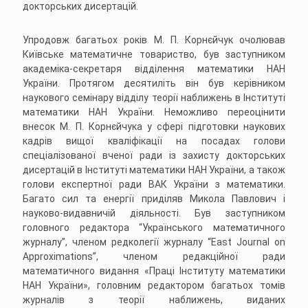
докторських дисертацій.
Упродовж багатьох років М. П. Корнєйчук очолював
Київське математичне товариство, був заступником
академіка-секретаря вiддiлення математики НАН
України. Протягом десятиліть він був керівником
наукового семінару відділу теорії наближень в Інституті
математики НАН України. Неможливо переоцінити
внесок М. П. Корнєйчука у сфері підготовки наукових
кадрів вищої кваліфікації на посадах голови
спецiалiзованої вченої ради із захисту докторських
дисертацiй в Iнститутi математики НАН України, а також
голови експертної ради ВАК України з математики.
Багато сил та енергії приділяв Микола Павлович і
науково-видавничій діяльності. Був заступником
головного редактора “Українського математичного
журналу”, членом редколегiї журналу “East Journal on
Approximations”, членом редакційної ради
математичного видання «Праці Інституту математики
НАН України», головним редактором багатьох томів
журналів з теорії наближень, виданих